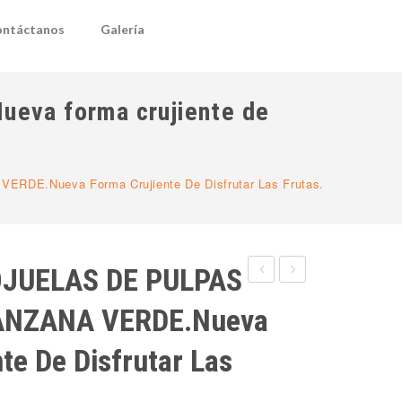
ntáctanos
Galería
va forma crujiente de
E.Nueva Forma Crujiente De Disfrutar Las Frutas.
JUELAS DE PULPAS
DE
MIX
ANZANA VERDE.Nueva
HOJUELAS
DE
DE
PULPAS
te De Disfrutar Las
PULPAS
DE
DE
FRUTAS