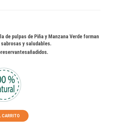
NARANJA
Y
PLÁTANO.Nueva
forma
la de pulpas de Piña y Manzana Verde forman
crujiente
 sabrosas y saludables.
de
 preservantesañadidos.
disfrutar
las
frutas.
L CARRITO