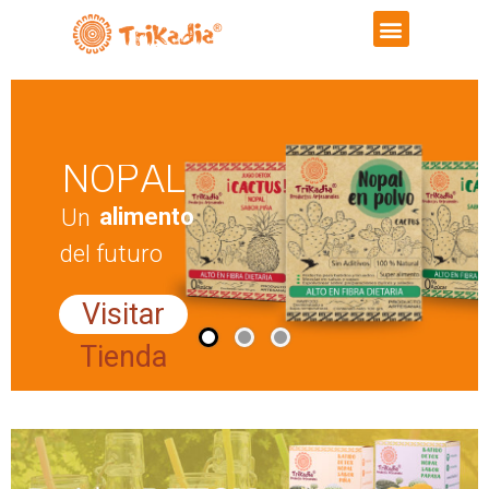
N
O
P
A
L
a
l
i
m
e
n
t
o
U
n
d
e
l
f
u
t
u
r
o
Visitar
Tienda