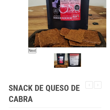
Next
SNACK DE QUESO DE
DE
ENERGÉ
CABRA
QUESO
DE
DE
FRUTAS