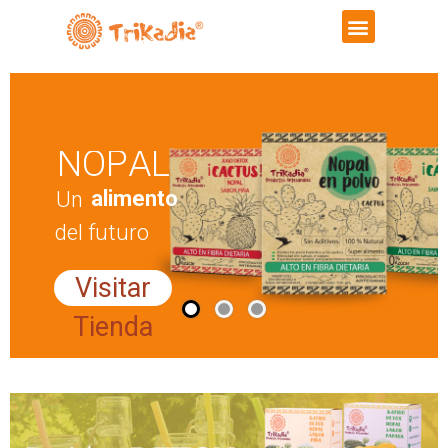
N
O
P
A
L
a
l
i
m
e
n
t
o
U
n
d
e
l
f
u
t
u
r
o
Visitar
Tienda