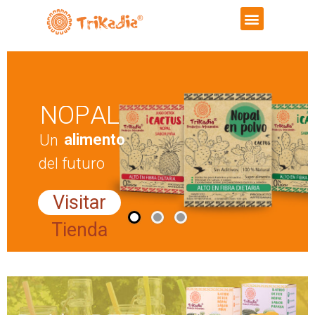
N
O
P
A
L
a
l
i
m
e
n
t
o
U
n
d
e
l
f
u
t
u
r
o
Visitar
Tienda