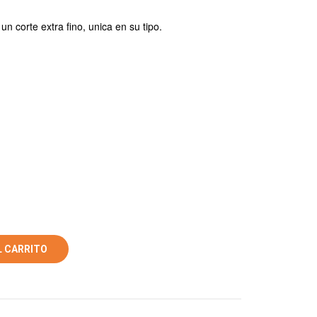
Y
PLÁTANO.Nueva
un corte extra fino, unica en su tipo.
forma
crujiente
de
disfrutar
las
frutas.
L CARRITO