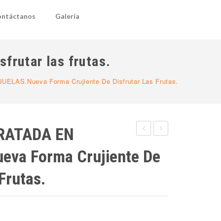
ntáctanos
Galería
rutar las frutas.
AS.Nueva Forma Crujiente De Disfrutar Las Frutas.
RATADA EN
DE
DE
va Forma Crujiente De
NOPAL
HOJUELAS
EN
DE
Frutas.
POLVO
PULPAS
DE
NARANJA