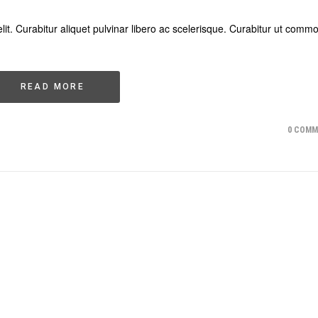
lit. Curabitur aliquet pulvinar libero ac scelerisque. Curabitur ut comm
READ MORE
0 COM