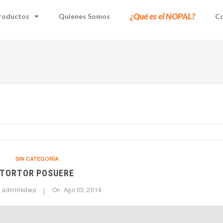
¿Qué es el NOPAL?
roductos
Quienes Somos
Co
SIN CATEGORÍA
TORTOR POSUERE
y
admtrikdwp
On
Ago
03,
2014
|