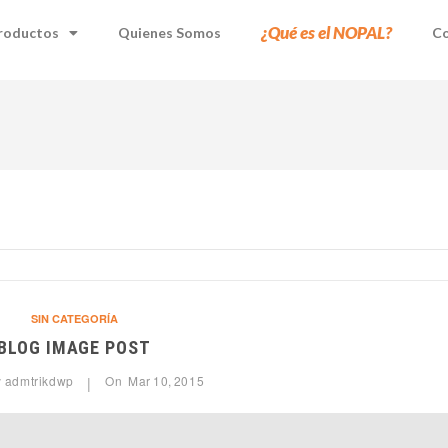
¿Qué es el NOPAL?
roductos
Quienes Somos
Co
SIN CATEGORÍA
BLOG IMAGE POST
y
admtrikdwp
On
Mar
10,
2015
|