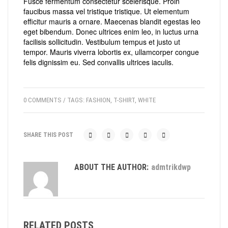
Fusce fermentum consectetur scelerisque. Proin
faucibus massa vel tristique tristique. Ut elementum
efficitur mauris a ornare. Maecenas blandit egestas leo
eget bibendum. Donec ultrices enim leo, in luctus urna
facilisis sollicitudin. Vestibulum tempus et justo ut
tempor. Mauris viverra lobortis ex, ullamcorper congue
felis dignissim eu. Sed convallis ultrices iaculis.
0 COMMENTS
/ TAGS:
FASHION
,
T-SHIRT
,
WHITE
SHARE THIS POST
ABOUT THE AUTHOR:
admtrikdwp
RELATED POSTS